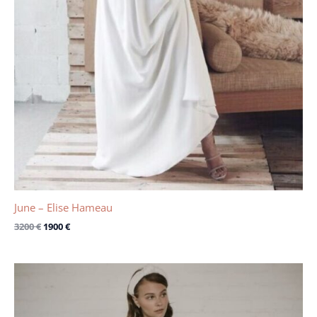
June – Elise Hameau
3200
€
1900
€
Le
Le
prix
prix
initial
actuel
était :
est :
2290 €.
1600 €.