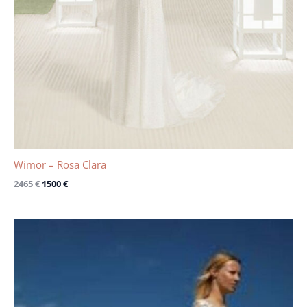
Wimor – Rosa Clara
2465
€
1500
€
Le
Le
prix
prix
initial
actuel
était :
est :
3850 €.
2200 €.