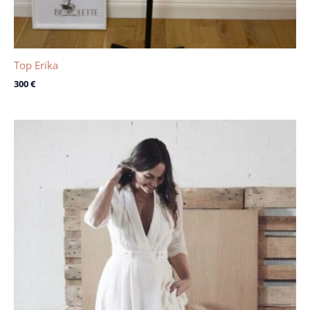
Top Erika
300
€
Le
Le
prix
prix
initial
actuel
était :
est :
3200 €.
1900 €.