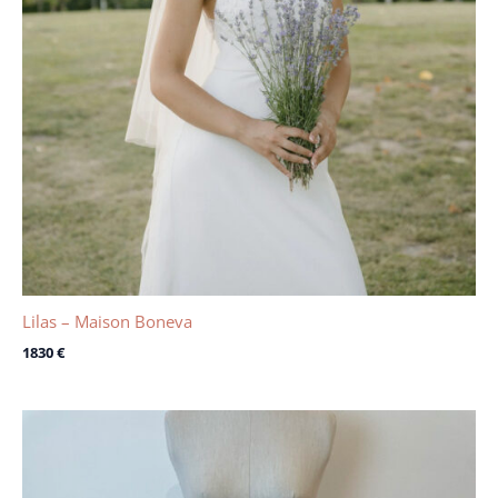
Lilas – Maison Boneva
1830
€
Le
Le
prix
prix
initial
actuel
était :
est :
1450 €.
300 €.