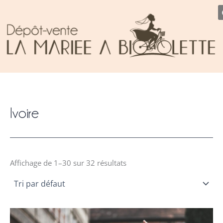
T
Aller
a
au
i
contenu
l
l
e
Ivoire
Affichage de 1–30 sur 32 résultats
Le
Le
prix
prix