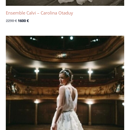
Ensemble Calvi – Carolina Otaduy
2290
€
1600
€
Le
Le
prix
prix
initial
actuel
était :
est :
3500 €.
1700 €.