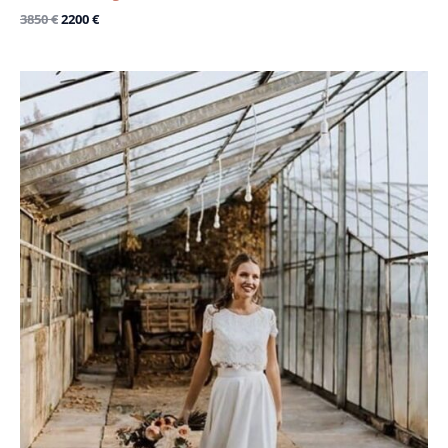
3850
€
2200
€
Le
Le
prix
prix
initial
actuel
était :
est :
1349 €.
800 €.