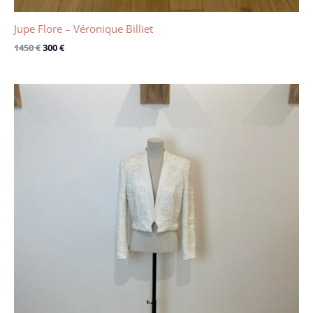
Jupe Flore – Véronique Billiet
1450
€
300
€
Le
Le
prix
prix
initial
actuel
était :
est :
700 €.
400 €.