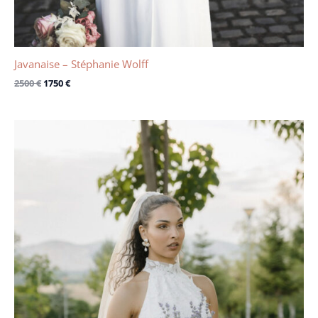
Javanaise – Stéphanie Wolff
2500
€
1750
€