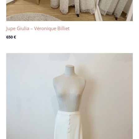
Jupe Giulia – Véronique Billiet
650
€