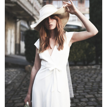
initial
actuel
était :
est :
2500 €.
1750 €.