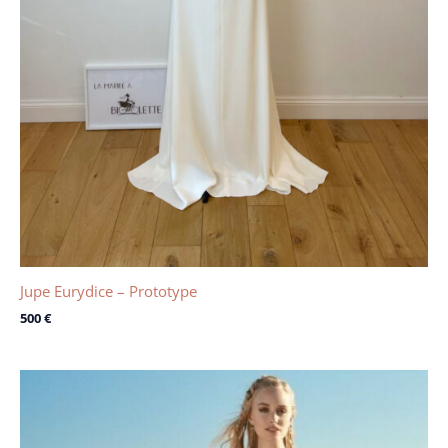
Jupe Eurydice – Prototype
500
€
Le
Le
prix
prix
initial
actuel
était :
est :
1700 €.
1000 €.