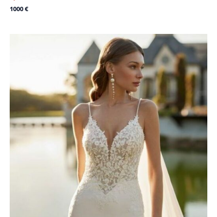
1000
€
Le
Le
prix
prix
initial
actuel
était :
est :
2625 €.
1800 €.