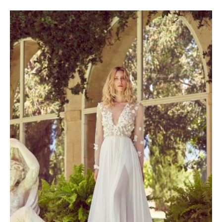
Le
Le
prix
prix
initial
actuel
était :
est :
3500 €.
2100 €.