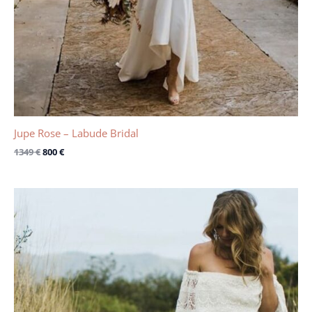
Jupe Rose – Labude Bridal
1349
€
800
€