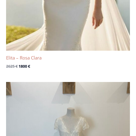
Elita – Rosa Clara
2625
€
1800
€