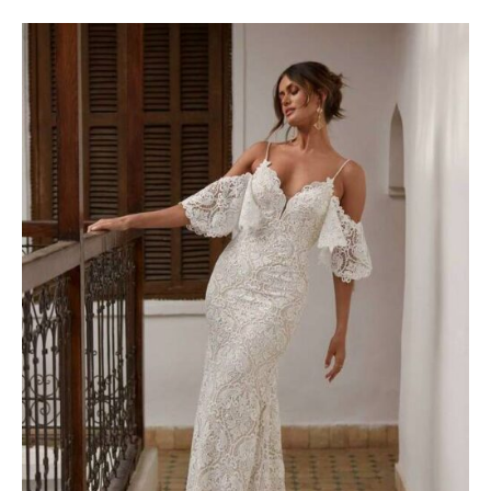
Le
Le
prix
prix
initial
actuel
était :
est :
2300 €.
1300 €.