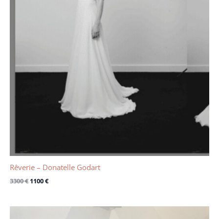
Rêverie – Donatelle Godart
3300
€
1100
€