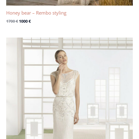
Honey bear – Rembo styling
1700
€
1000
€
Le
Le
prix
prix
initial
actuel
était :
est :
2465 €.
1500 €.