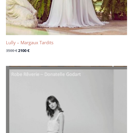
Lully – Margaux Tardits
3500
€
2100
€
Le
Le
prix
prix
initial
actuel
était :
est :
3300 €.
1100 €.