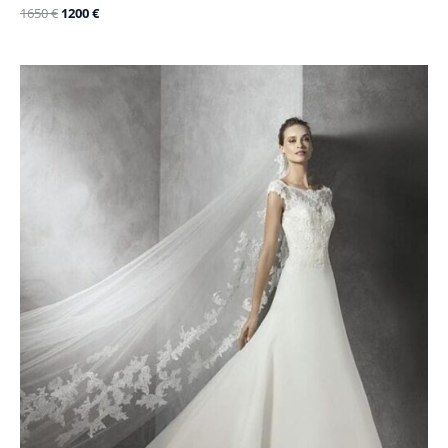
1650
€
1200
€
Le
Le
prix
prix
initial
actuel
était :
est :
2000 €.
1200 €.