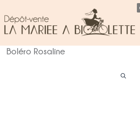
Aller
au
contenu
Boléro Rosaline