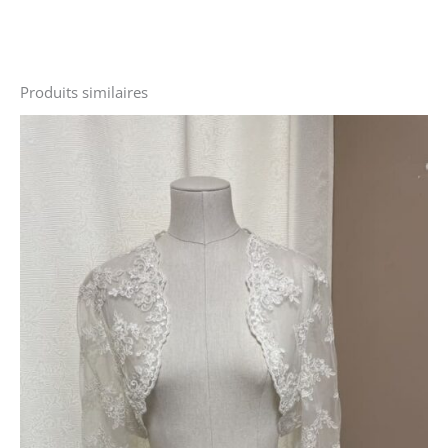
Produits similaires
Le
Le
prix
prix
initial
actuel
était :
est :
170 €.
90 €.