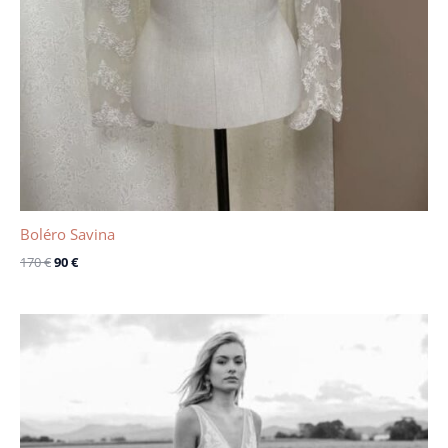
Boléro Savina
170
€
90
€
Le
Le
prix
prix
initial
actuel
était :
est :
1650 €.
1200 €.