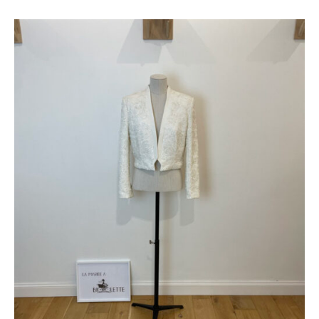
Le
Le
prix
prix
initial
actuel
était :
est :
700 €.
400 €.