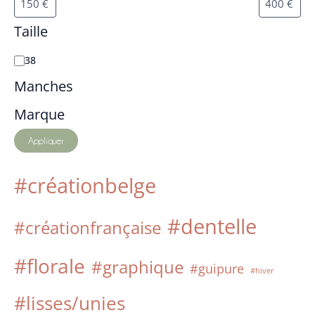
Taille
38
Manches
Marque
Appliquer
#créationbelge
#dentelle
#créationfrançaise
#florale
#graphique
#guipure
#hiver
#lisses/unies