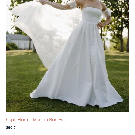
Cape Flora – Maison Boneva
390
€