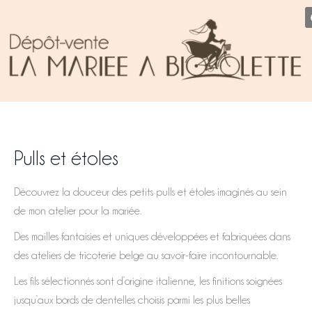
T
Aller
a
au
i
contenu
l
l
e
Pulls et étoles
Découvrez la douceur des petits pulls et étoles imaginés au sein
de mon atelier pour la mariée.
Des mailles fantaisies et uniques développées et fabriquées dans
des ateliers de tricoterie belge au savoir-faire incontournable.
Les fils sélectionnés sont d’origine italienne, les finitions soignées
jusqu’aux bords de dentelles choisis parmi les plus belles