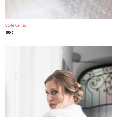
Etole Ceillac
150
€