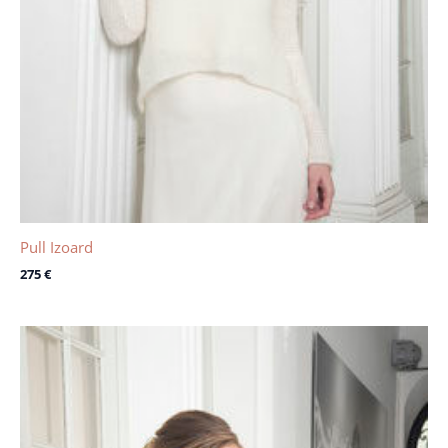
Pull Izoard
275
€