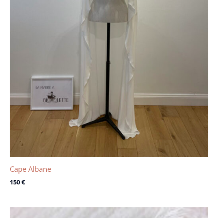
Cape Albane
150
€