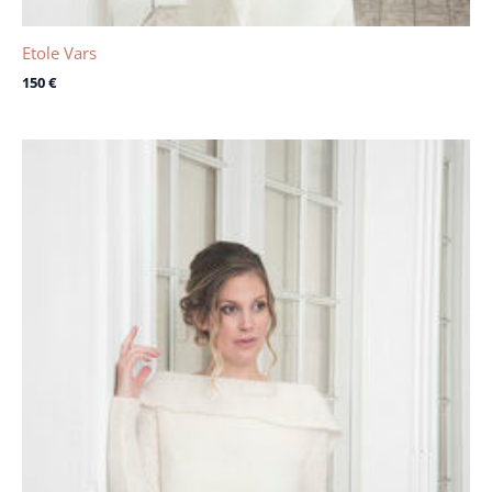
Etole Vars
150
€