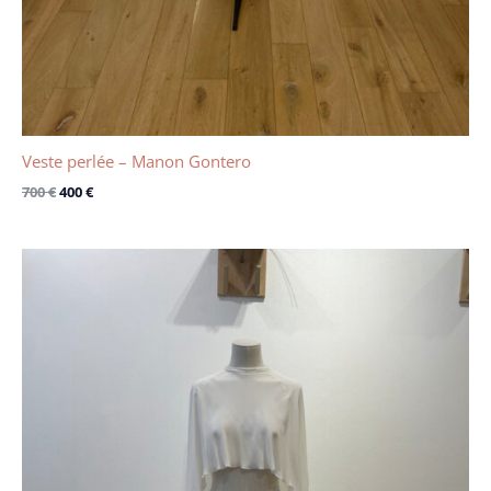
Veste perlée – Manon Gontero
700
€
400
€