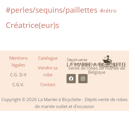
#perles/sequins/paillettes
#rétro
Créatrice(eur)s
Mentions
Catalogue
Première boutique dépôt-
légales
Vendre sa
vente de robes de mariée de
Belgique
C.G. D-V
robe
F
I
a
n
C.G.V.
Contact
c
s
e
t
b
a
o
g
Copyright © 2026 La Mariée à Bicyclette - Dépôt-vente de robes
o
r
de mariée outlet et d'occasion
k
a
m