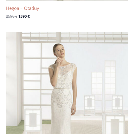
Hegoa – Otaduy
2590
€
1590
€
Le
Le
prix
prix
initial
actuel
était :
est :
2465 €.
1500 €.