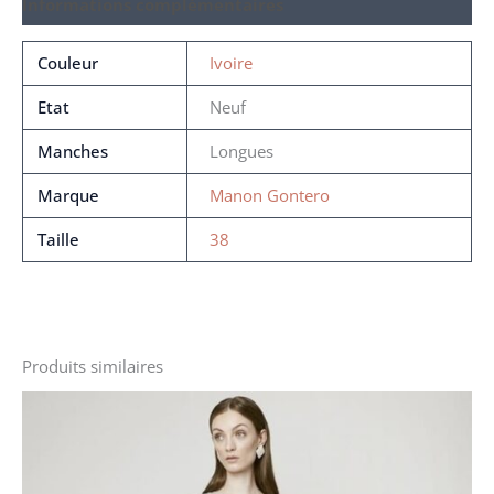
Informations complémentaires
Couleur
Ivoire
Etat
Neuf
Manches
Longues
Marque
Manon Gontero
Taille
38
Produits similaires
Le
Le
prix
prix
initial
actuel
était :
est :
2590 €.
1590 €.