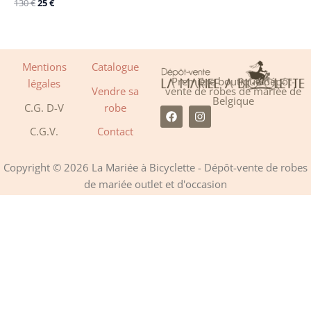
130
€
25
€
Mentions
Catalogue
Première boutique dépôt-
légales
Vendre sa
vente de robes de mariée de
Belgique
C.G. D-V
robe
F
I
a
n
C.G.V.
Contact
c
s
e
t
b
a
o
g
Copyright © 2026 La Mariée à Bicyclette - Dépôt-vente de robes
o
r
de mariée outlet et d'occasion
k
a
m