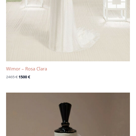
Wimor – Rosa Clara
2465
€
1500
€
Le
Le
prix
prix
initial
actuel
était :
est :
130 €.
25 €.