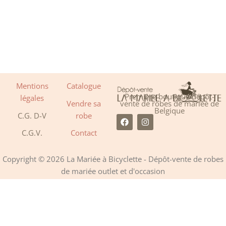
Mentions
Catalogue
Première boutique dépôt-
légales
Vendre sa
vente de robes de mariée de
Belgique
C.G. D-V
robe
F
I
a
n
C.G.V.
Contact
c
s
e
t
b
a
o
g
Copyright © 2026 La Mariée à Bicyclette - Dépôt-vente de robes
o
r
de mariée outlet et d'occasion
k
a
m