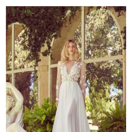
Le
Le
prix
prix
initial
actuel
était :
est :
3500 €.
2100 €.