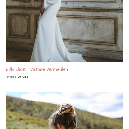
Billy Eliott – Victoire Vermeulen
3100
€
2150
€
Le
Le
prix
prix
initial
actuel
était :
est :
3190 €.
1900 €.