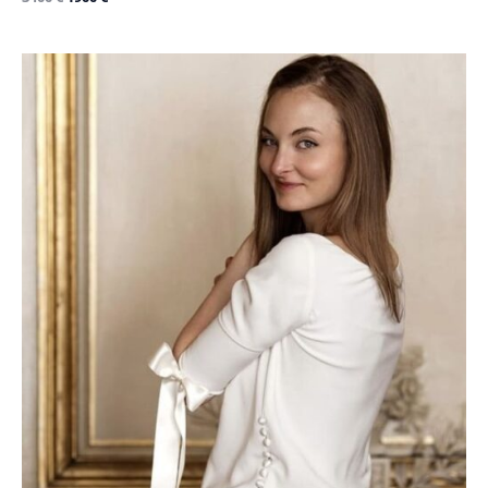
Le
Le
prix
prix
initial
actuel
était :
est :
2250 €.
1000 €.