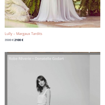
Lully – Margaux Tardits
3500
€
2100
€
Le
Le
prix
prix
initial
actuel
était :
est :
3300 €.
1100 €.