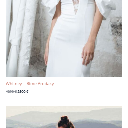
Whitney – Rime Arodaky
4290
€
2500
€
Le
Le
prix
prix
initial
actuel
était :
est :
3650 €.
1200 €.