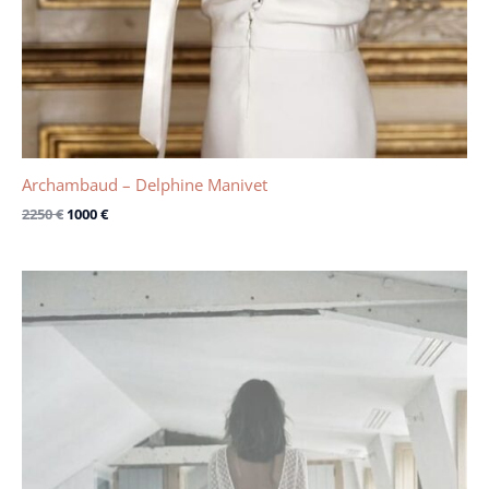
Archambaud – Delphine Manivet
2250
€
1000
€
Le
Le
prix
prix
initial
actuel
était :
est :
3400 €.
1700 €.