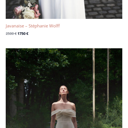
Javanaise – Stéphanie Wolff
2500
€
1750
€
Le
Le
prix
prix
initial
actuel
était :
est :
3320 €.
2000 €.