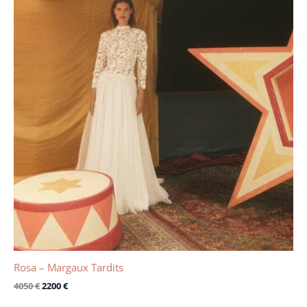
Rosa – Margaux Tardits
4050
€
2200
€