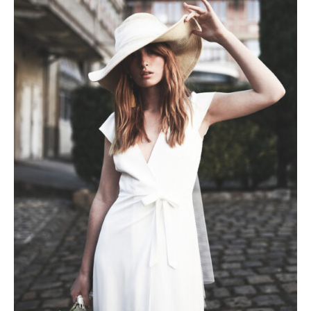
initial
actuel
était :
est :
2500 €.
1750 €.