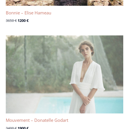
Bonnie – Elise Hameau
3650
€
1200
€
Le
Le
prix
prix
initial
actuel
était :
est :
3400 €.
1900 €.
Mouvement – Donatelle Godart
3400
€
1900
€