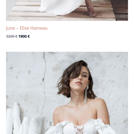
June – Elise Hameau
3200
€
1900
€
Le
Le
prix
prix
initial
actuel
était :
est :
4290 €.
2500 €.