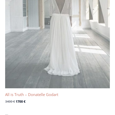
All is Truth – Donatelle Godart
3400
€
1700
€