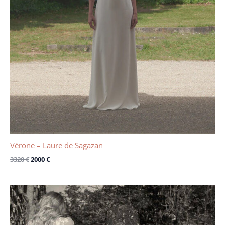
Vérone – Laure de Sagazan
3320
€
2000
€
Le
Le
prix
prix
initial
actuel
était :
est :
4040 €.
2200 €.