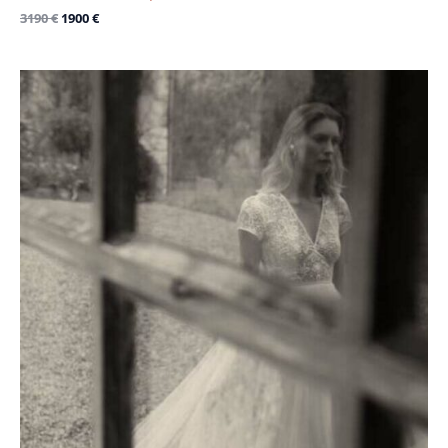
3190
€
1900
€
Le
Le
prix
prix
initial
actuel
était :
est :
3950 €.
2200 €.