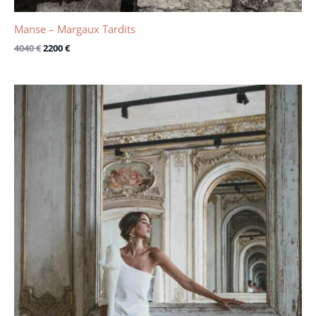
Manse – Margaux Tardits
4040
€
2200
€
Le
Le
prix
prix
initial
actuel
était :
est :
3100 €.
2150 €.