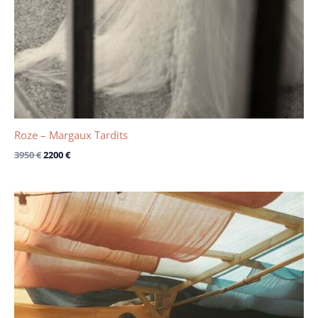
Roze – Margaux Tardits
3950
€
2200
€
Le
Le
prix
prix
initial
actuel
était :
est :
4050 €.
2200 €.