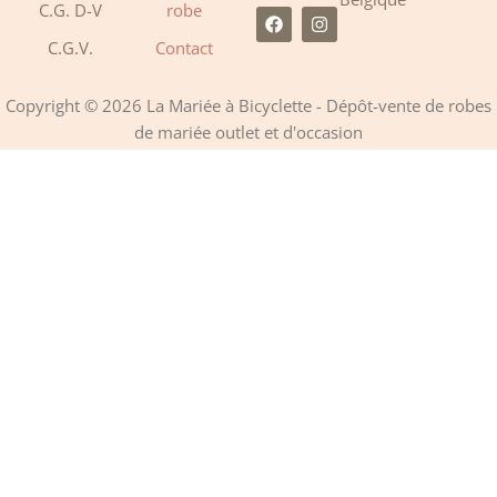
C.G. D-V
robe
F
I
a
n
C.G.V.
Contact
c
s
e
t
b
a
o
g
Copyright © 2026 La Mariée à Bicyclette - Dépôt-vente de robes
o
r
de mariée outlet et d'occasion
k
a
m