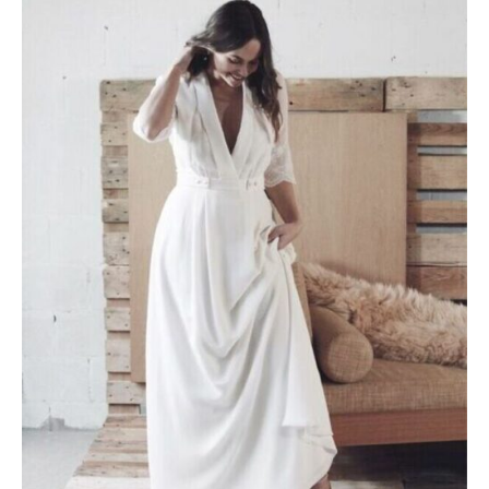
initial
actuel
était :
est :
3200 €.
1900 €.