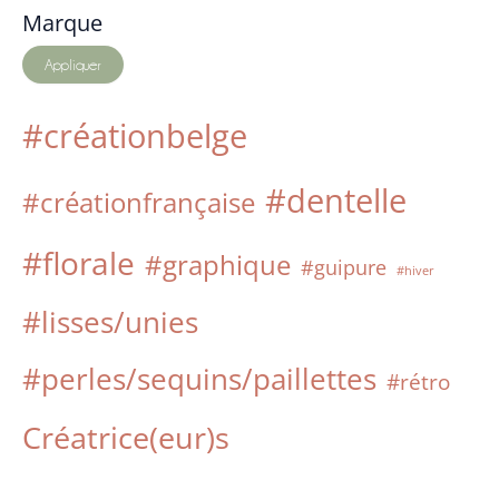
Marque
Appliquer
#créationbelge
#dentelle
#créationfrançaise
#florale
#graphique
#guipure
#hiver
#lisses/unies
#perles/sequins/paillettes
#rétro
Créatrice(eur)s