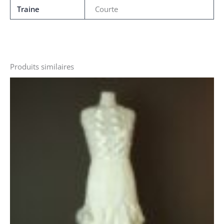
Traine
Courte
Produits similaires
Le
Le
prix
prix
initial
actuel
était :
est :
2000 €.
1600 €.