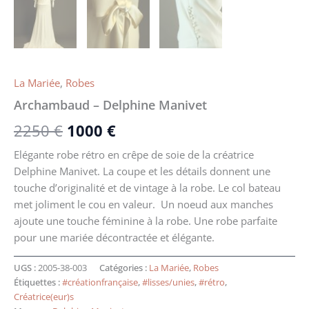
La Mariée
,
Robes
Archambaud – Delphine Manivet
2250
€
1000
€
Elégante robe rétro en crêpe de soie de la créatrice
Delphine Manivet. La coupe et les détails donnent une
touche d’originalité et de vintage à la robe. Le col bateau
met joliment le cou en valeur. Un noeud aux manches
ajoute une touche féminine à la robe. Une robe parfaite
pour une mariée décontractée et élégante.
UGS :
2005-38-003
Catégories :
La Mariée
,
Robes
Étiquettes :
#créationfrançaise
,
#lisses/unies
,
#rétro
,
Créatrice(eur)s