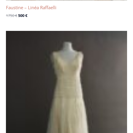
Faustine – Linéa Raffaelli
1750
€
500
€
Le
Le
prix
prix
initial
actuel
était :
est :
1700 €.
1100 €.