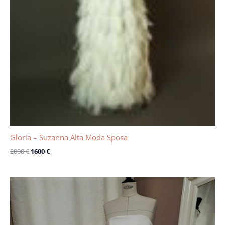
Gloria – Suzanna Alta Moda Sposa
2000
€
1600
€
Le
Le
prix
prix
initial
actuel
était :
est :
1750 €.
500 €.