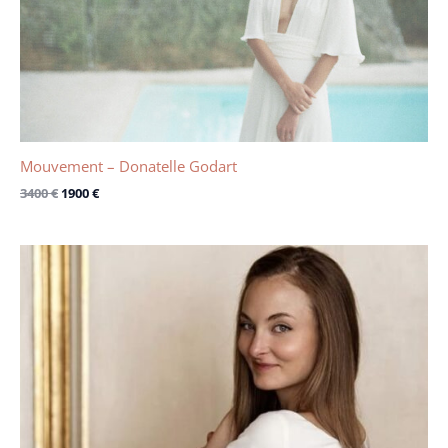
Mouvement – Donatelle Godart
3400
€
1900
€
Le
Le
prix
prix
initial
actuel
était :
est :
2250 €.
1000 €.