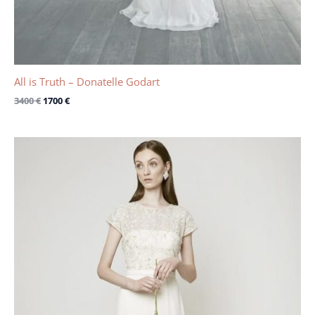
All is Truth – Donatelle Godart
3400
€
1700
€
Le
Le
prix
prix
initial
actuel
était :
est :
2590 €.
1590 €.