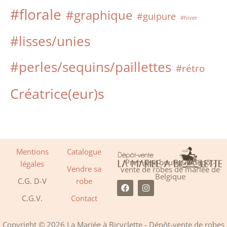
#florale
#graphique
#guipure
#hiver
#lisses/unies
#perles/sequins/paillettes
#rétro
Créatrice(eur)s
Mentions
Catalogue
Première boutique dépôt-
légales
Vendre sa
vente de robes de mariée de
Belgique
C.G. D-V
robe
F
I
a
n
C.G.V.
Contact
c
s
e
t
b
a
o
g
Copyright © 2026 La Mariée à Bicyclette - Dépôt-vente de robes