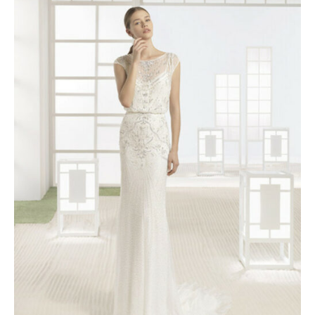
initial
actuel
était :
est :
2465 €.
1500 €.