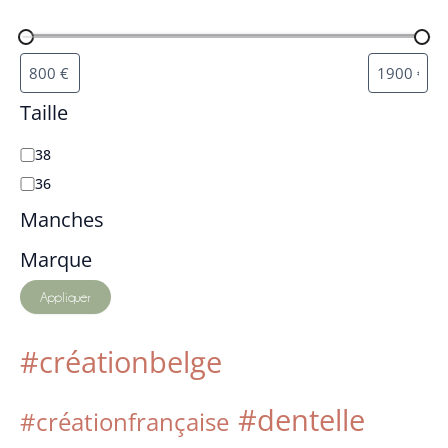
Taille
38
36
Manches
Marque
Appliquer
#créationbelge
#dentelle
#créationfrançaise