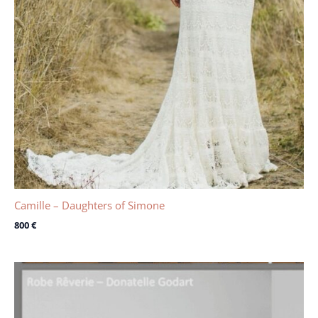
Camille – Daughters of Simone
800
€
Le
Le
prix
prix
initial
actuel
était :
est :
3300 €.
1100 €.