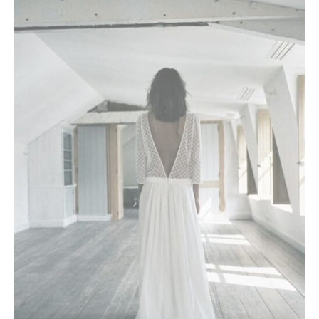
Le
Le
prix
prix
initial
actuel
était :
est :
3400 €.
1700 €.