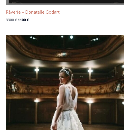
Rêverie – Donatelle Godart
3300
€
1100
€
Le
Le
prix
prix
initial
actuel
était :
est :
3500 €.
1700 €.