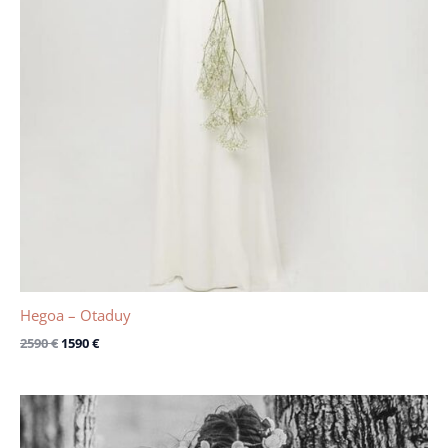
Hegoa – Otaduy
2590
€
1590
€
Le
Le
prix
prix
initial
actuel