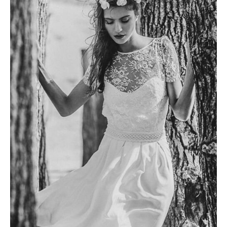
était :
est :
3240 €.
1800 €.