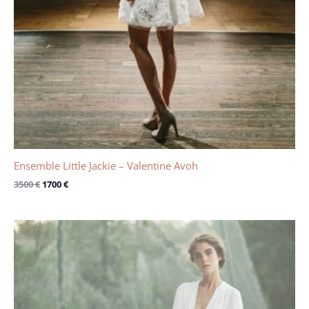
Ensemble Little Jackie – Valentine Avoh
3500
€
1700
€
Le
Le
prix
prix
initial
actuel
était :
est :
3400 €.
1900 €.