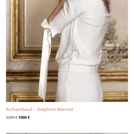
Archambaud – Delphine Manivet
2250
€
1000
€