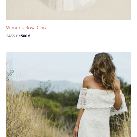
Wimor – Rosa Clara
2465
€
1500
€