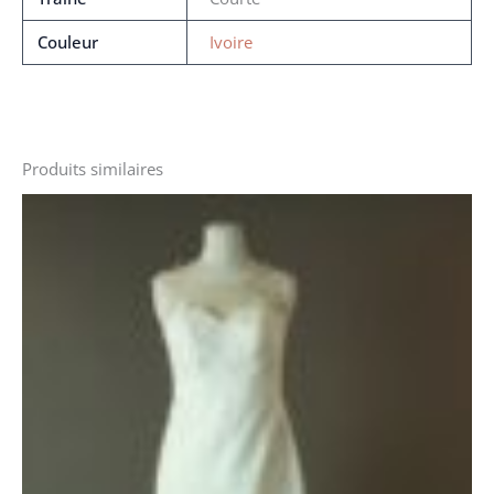
Couleur
Ivoire
Produits similaires
Le
Le
prix
prix
initial
actuel
était :
est :
1360 €.
820 €.