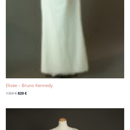
Elisée – Bruno Kennedy
1360
€
820
€
Le
Le
prix
prix
initial
actuel
était :
est :