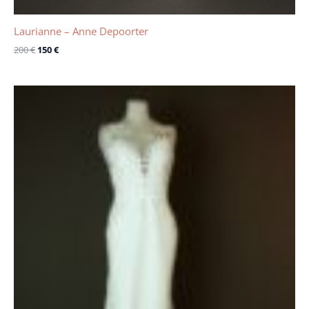
Laurianne – Anne Depoorter
200
€
150
€
Le
Le
prix
prix
initial
actuel
était :
est :
1600 €.
600 €.