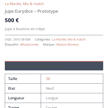
La Mariée
,
Mix & match
Jupe Eurydice – Prototype
500
€
Jupe à boutons en crêpe
UGS :
2410-38-008
Catégories :
La Mariée
,
Mix & match
Étiquette :
#lisses/unies
Marque :
Maison Boneva
Informations complémentaires
Taille
38
Etat
Neuf
Longueur
Longue
Traine
Courte