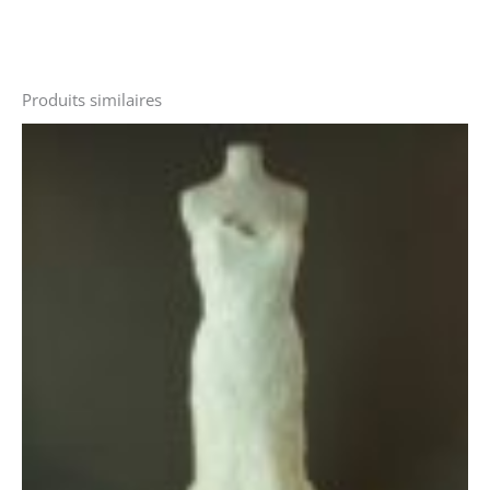
Produits similaires
Le
Le
prix
prix
initial
actuel
était :
est :
2300 €.
1380 €.