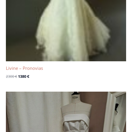
Livine – Pronovias
2300
€
1380
€
Le
Le
prix
prix
initial
actuel
était :
est :
1750 €.
500 €.