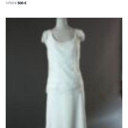
1750
€
500
€