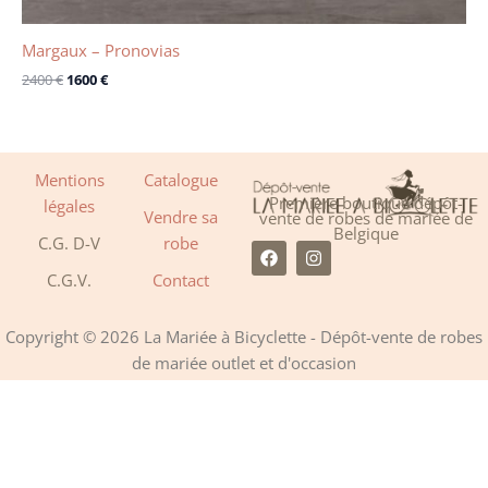
Margaux – Pronovias
2400
€
1600
€
Mentions
Catalogue
Première boutique dépôt-
légales
Vendre sa
vente de robes de mariée de
Belgique
C.G. D-V
robe
F
I
a
n
C.G.V.
Contact
c
s
e
t
b
a
o
g
Copyright © 2026 La Mariée à Bicyclette - Dépôt-vente de robes
o
r
de mariée outlet et d'occasion
k
a
m