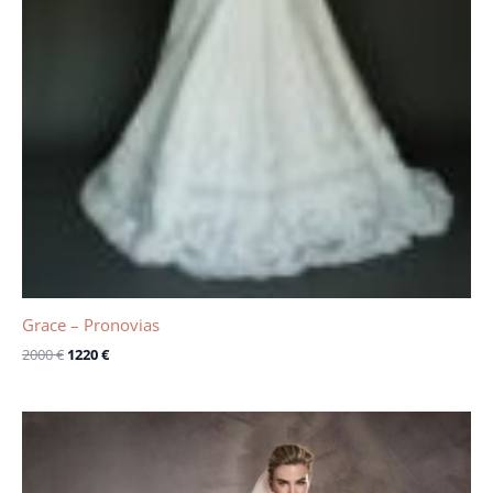
Grace – Pronovias
2000
€
1220
€
Le
Le
prix
prix
initial
actuel
était :
est :