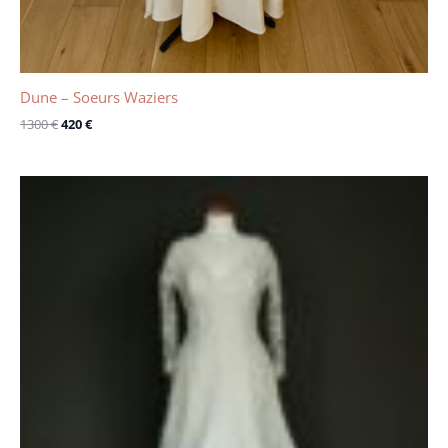
Dune – Soeurs Waziers
1300
€
420
€
Le
Le
prix
prix
initial
actuel
était :
est :
2000 €.
1220 €.