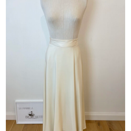
prix
prix
initial
actuel
était :
est :
1300 €.
420 €.