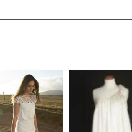
Le
Le
Le
x
prix
prix
prix
ial
actuel
initial
actuel
t :
est :
était :
est :
0 €.
1200 €.
500 €.
300 €.