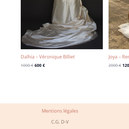
Dalhia – Véronique Billiet
Joya – Re
1000
€
600
€
2000
€
12
Mentions légales
C.G. D-V