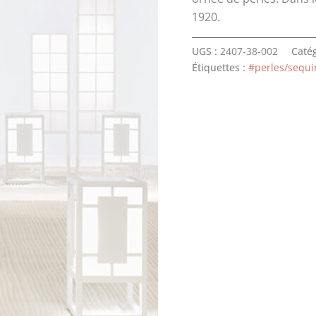
2465 €.
1
1920.
UGS :
2407-38-002
Catég
Étiquettes :
#perles/sequin