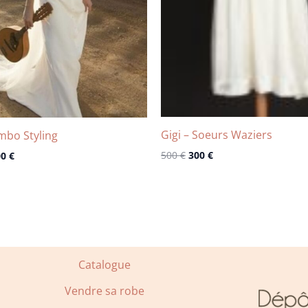
Gigi – Soeurs Waziers
mbo Styling
500
€
300
€
00
€
Catalogue
Vendre sa robe