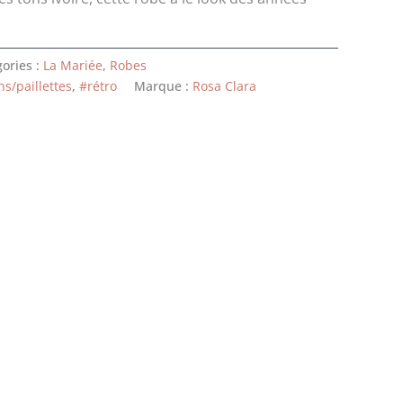
500 €.
ories :
La Mariée
,
Robes
s/paillettes
,
#rétro
Marque :
Rosa Clara