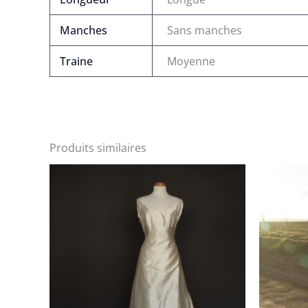
Manches
Sans manches
Traine
Moyenne
Produits similaires
Le
Le
Le
prix
prix
pri
initial
actuel
init
était :
est :
étai
1000 €.
600 €.
200