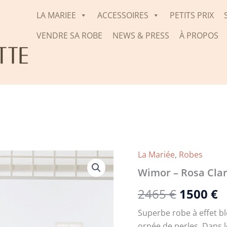
LA MARIEE
ACCESSOIRES
PETITS PRIX
VENDRE SA ROBE
NEWS & PRESS
À PROPOS
La Mariée
,
Robes
Le
L
Wimor – Rosa Cla
prix
p
2465
€
1500
€
initial
a
Superbe robe à effet b
était :
e
ornée de perles. Dans l