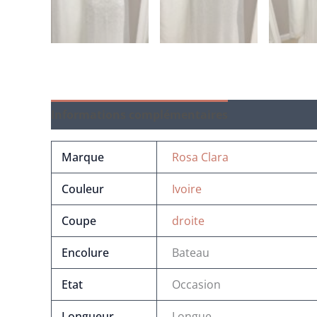
Informations complémentaires
Marque
Rosa Clara
Couleur
Ivoire
Coupe
droite
Encolure
Bateau
Etat
Occasion
Longueur
Longue