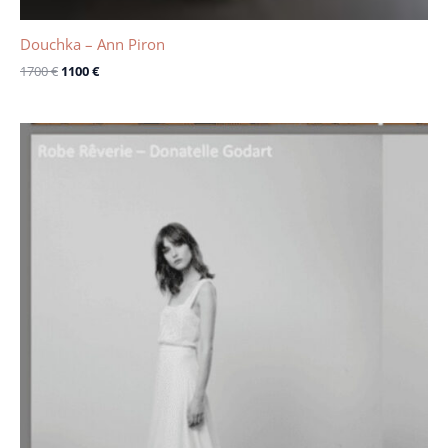
Douchka – Ann Piron
1700
€
1100
€
Le
Le
prix
prix
initial
actuel
était :
est :
3300 €.
1100 €.