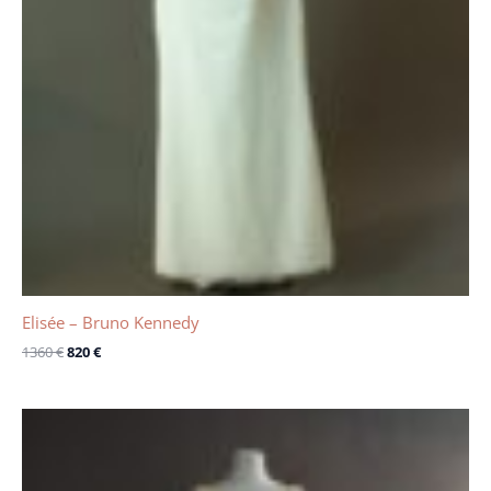
Elisée – Bruno Kennedy
1360
€
820
€
Le
Le
prix
prix
initial
actuel
était :
est :