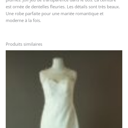
est ornée de dentelles fleuries. Les détails sont très beaux.
Une robe parfaite pour une mariée romantique et
moderne à la fois.
Produits similaires
Le
Le
prix
prix
initial
actuel
était :
est :
1360 €.
820 €.