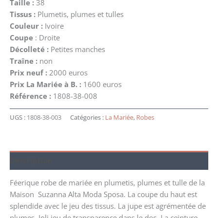
Taille :
38
Tissus :
Plumetis, plumes et tulles
Couleur :
Ivoire
Coupe
: Droite
Décolleté :
Petites manches
Traîne :
non
Prix neuf :
2000 euros
Prix La Mariée à B. :
1600 euros
Référence :
1808-38-008
UGS :
1808-38-003
Catégories :
La Mariée
,
Robes
Description
Féerique robe de mariée en plumetis, plumes et tulle de la
Maison Suzanna Alta Moda Sposa. La coupe du haut est
splendide avec le jeu des tissus. La jupe est agrémentée de
plumes. Joli jeu de transparence dans le dos. La ceinture