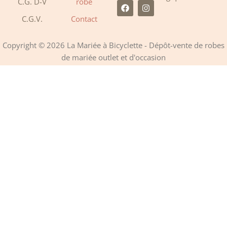
C.G. D-V
robe
F
I
a
n
C.G.V.
Contact
c
s
e
t
b
a
o
g
Copyright © 2026 La Mariée à Bicyclette - Dépôt-vente de robes
o
r
de mariée outlet et d'occasion
k
a
m