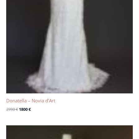
Donatella – Novia d’Art
2990
€
1800
€
Le
Le
prix
prix
initial
actuel