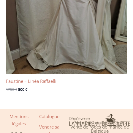
Faustine – Linéa Raffaelli
1750
€
500
€
Mentions
Catalogue
Première boutique dépôt-
légales
Vendre sa
vente de robes de mariée de
Belgique