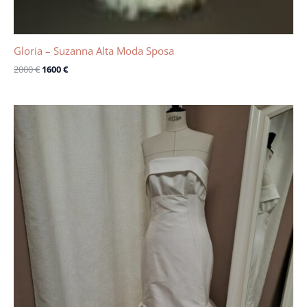
Gloria – Suzanna Alta Moda Sposa
2000
€
1600
€
Le
Le
prix
prix
initial
actuel
était :
est :
1750 €.
500 €.