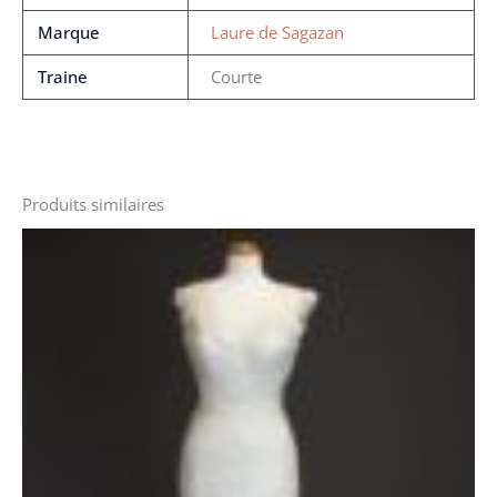
Marque
Laure de Sagazan
Traine
Courte
Produits similaires
Le
Le
prix
prix
initial
actuel
était :
est :
2990 €.
1800 €.