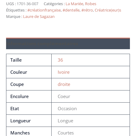
UGS :
1701-36-007
Catégories :
La Mariée
,
Robes
Étiquettes :
#créationfrançaise
,
#dentelle
,
#rétro
,
Créatrice(eur)s
Marque :
Laure de Sagazan
Informations complémentaires
Taille
36
Couleur
Ivoire
Coupe
droite
Encolure
Coeur
Etat
Occasion
Longueur
Longue
Manches
Courtes