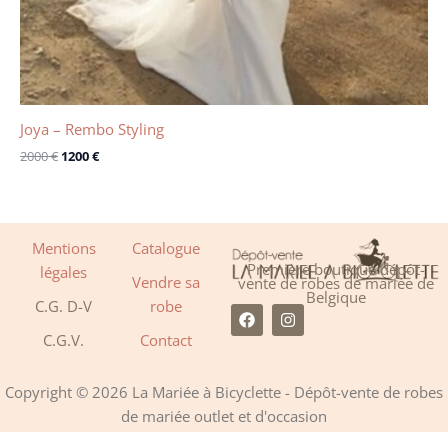
Joya – Rembo Styling
2000
€
1200
€
Mentions
Catalogue
Première boutique dépôt-
légales
Vendre sa
vente de robes de mariée de
Belgique
C.G. D-V
robe
F
I
a
n
C.G.V.
Contact
c
s
e
t
b
a
o
g
Copyright © 2026 La Mariée à Bicyclette - Dépôt-vente de robes
o
r
de mariée outlet et d'occasion
k
a
m