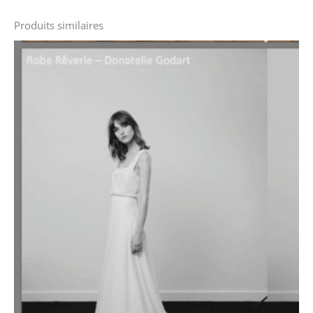
Produits similaires
Le
Le
prix
prix
initial
actuel
était :
est :
3300 €.
1100 €.