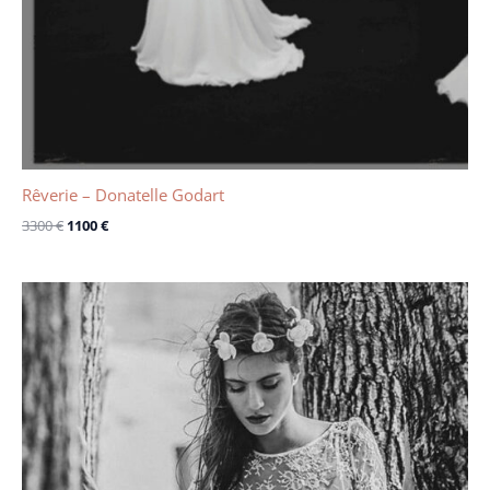
Rêverie – Donatelle Godart
3300
€
1100
€
Le
Le
prix
prix
initial
actuel
était :
est :
3240 €.
1800 €.