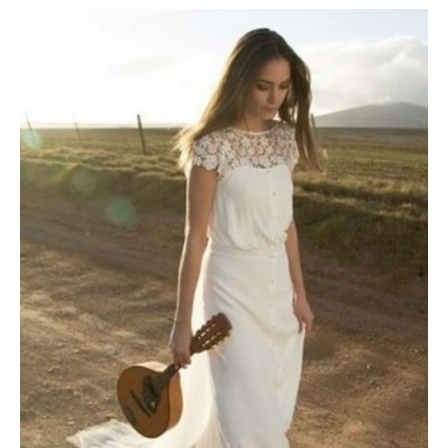
Le
Le
prix
prix
initial
actuel
était :
est :
2000 €.
1200 €.