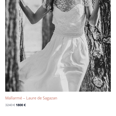
Mallarmé – Laure de Sagazan
3240
€
1800
€