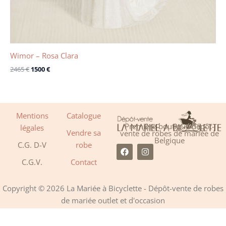
Wimor – Rosa Clara
2465
€
1500
€
Mentions
Catalogue
Première boutique dépôt-
légales
Vendre sa
vente de robes de mariée de
Belgique
C.G. D-V
robe
F
I
a
n
C.G.V.
Contact
c
s
e
t
b
a
o
g
Copyright © 2026 La Mariée à Bicyclette - Dépôt-vente de robes
o
r
de mariée outlet et d'occasion
k
a
m