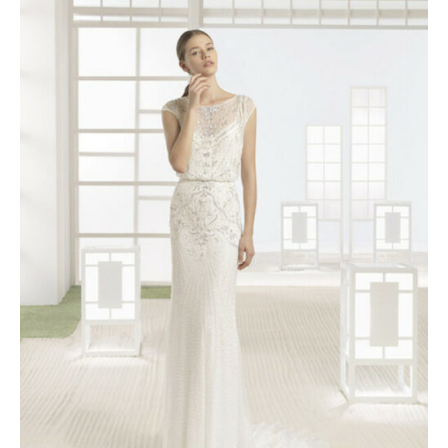
prix
prix
initial
actuel
était :
est :
2465 €.
1500 €.