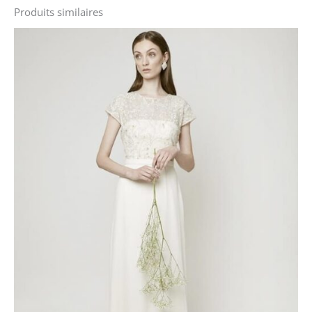
Produits similaires
Le
Le
prix
prix
initial
actuel
était :
est :
2590 €.
1590 €.