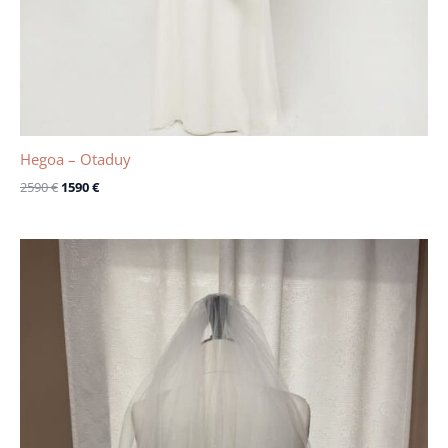
Hegoa – Otaduy
2590
€
1590
€