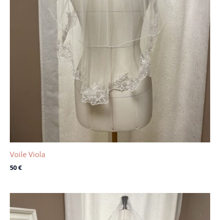
Voile Viola
50
€