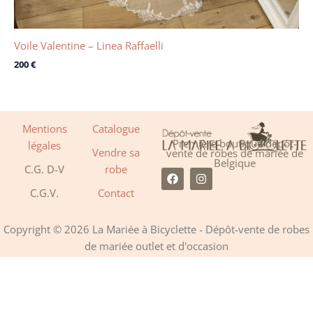
Voile Valentine – Linea Raffaelli
200
€
Mentions
Catalogue
Première boutique dépôt-
légales
Vendre sa
vente de robes de mariée de
Belgique
C.G. D-V
robe
F
I
a
n
C.G.V.
Contact
c
s
e
t
b
a
o
g
Copyright © 2026 La Mariée à Bicyclette - Dépôt-vente de robes
o
r
de mariée outlet et d'occasion
k
a
m