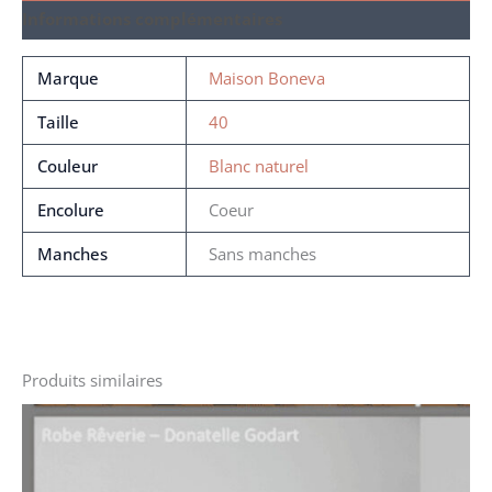
Informations complémentaires
Marque
Maison Boneva
Taille
40
Couleur
Blanc naturel
Encolure
Coeur
Manches
Sans manches
Produits similaires
Le
Le
prix
prix
initial
actuel
était :
est :
3300 €.
1100 €.