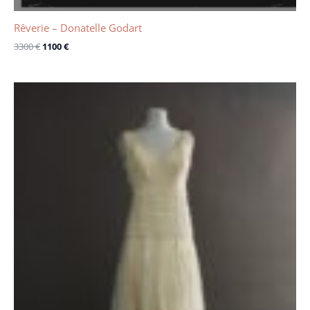
Rêverie – Donatelle Godart
3300
€
1100
€
Le
Le
prix
prix
initial
actuel
était :
est :
1700 €.
1100 €.