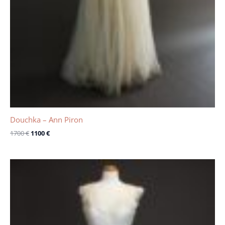
Douchka – Ann Piron
1700
€
1100
€
Le
Le
prix
prix
initial
actuel
était :
est :
2990 €.
1800 €.