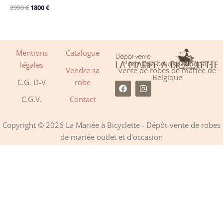
2990
€
1800
€
Mentions
Catalogue
Première boutique dépôt-
légales
Vendre sa
vente de robes de mariée de
Belgique
C.G. D-V
robe
F
I
a
n
C.G.V.
Contact
c
s
e
t
b
a
o
g
Copyright © 2026 La Mariée à Bicyclette - Dépôt-vente de robes
o
r
de mariée outlet et d'occasion
k
a
m