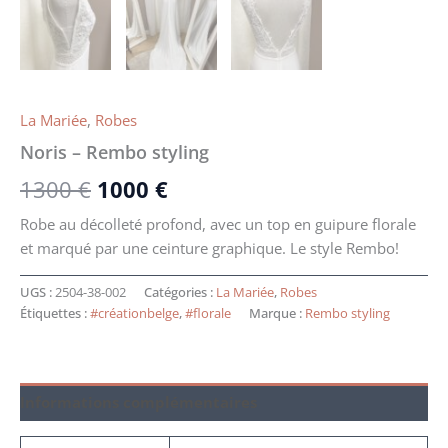
La Mariée
,
Robes
Noris – Rembo styling
1300
€
1000
€
Robe au décolleté profond, avec un top en guipure florale
et marqué par une ceinture graphique. Le style Rembo!
UGS :
2504-38-002
Catégories :
La Mariée
,
Robes
Étiquettes :
#créationbelge
,
#florale
Marque :
Rembo styling
Informations complémentaires