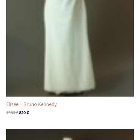
Elisée – Bruno Kennedy
1360
€
820
€
Le
Le
prix
prix