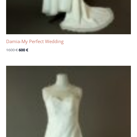
Damia-My Perfect Wedding
1600
€
600
€
Le
Le
prix
prix
initial
actuel
était :
est :
1360 €.
820 €.