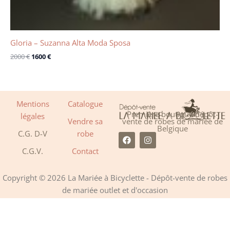
Gloria – Suzanna Alta Moda Sposa
2000
€
1600
€
Mentions
Catalogue
Première boutique dépôt-
légales
Vendre sa
vente de robes de mariée de
Belgique
C.G. D-V
robe
F
I
a
n
C.G.V.
Contact
c
s
e
t
b
a
o
g
Copyright © 2026 La Mariée à Bicyclette - Dépôt-vente de robes
o
r
de mariée outlet et d'occasion
k
a
m