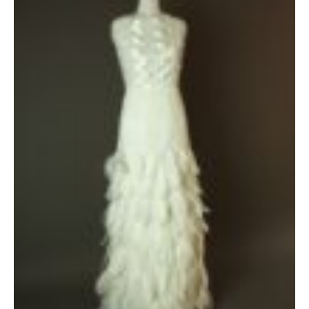
initial
actuel
était :
est :
2000 €.
1600 €.