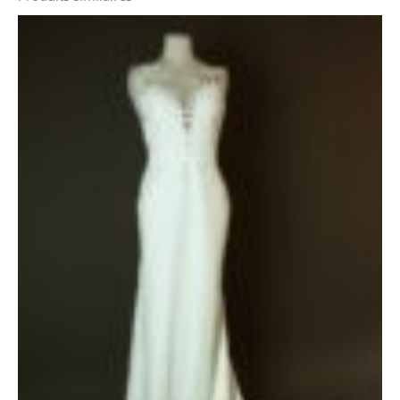
Le
Le
prix
prix
initial
actuel
était :
est :
1600 €.
600 €.