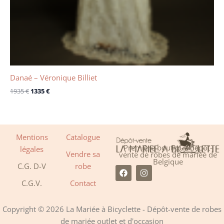
Danaé – Véronique Billiet
1935
€
1335
€
Mentions
Catalogue
Première boutique dépôt-
légales
Vendre sa
vente de robes de mariée de
Belgique
C.G. D-V
robe
F
I
a
n
C.G.V.
Contact
c
s
e
t
b
a
o
g
Copyright © 2026 La Mariée à Bicyclette - Dépôt-vente de robes
o
r
de mariée outlet et d'occasion