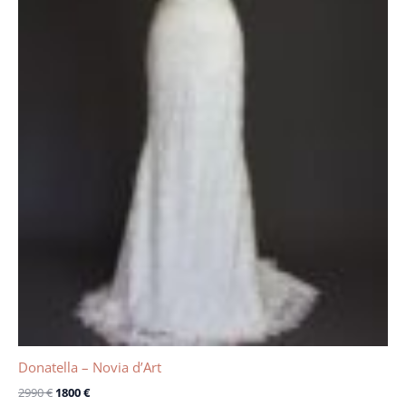
Donatella – Novia d’Art
2990
€
1800
€