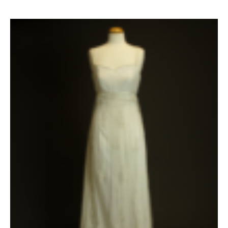
Le
Le
prix
prix
initial
actuel
était :
est :
1935 €.
1335 €.