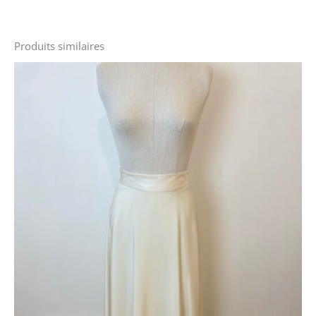
Produits similaires
Le
Le
prix
prix
initial
actuel
était :
est :
1300 €.
420 €.