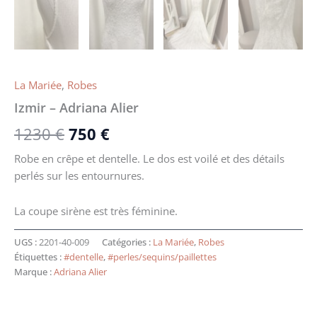
La Mariée
,
Robes
Izmir – Adriana Alier
1230
€
750
€
Robe en crêpe et dentelle. Le dos est voilé et des détails
perlés sur les entournures.
La coupe sirène est très féminine.
UGS :
2201-40-009
Catégories :
La Mariée
,
Robes
Étiquettes :
#dentelle
,
#perles/sequins/paillettes
Marque :
Adriana Alier