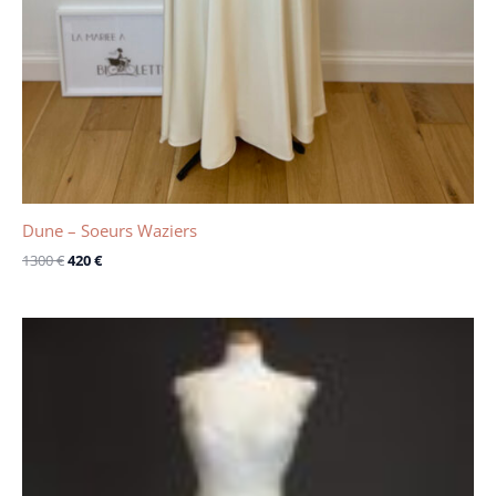
Dune – Soeurs Waziers
1300
€
420
€
Le
Le
prix
prix
initial
actuel
était :
est :
2990 €.
1800 €.