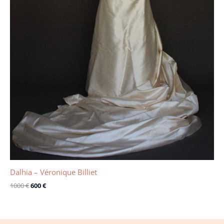
Dalhia – Véronique Billiet
1000
€
600
€