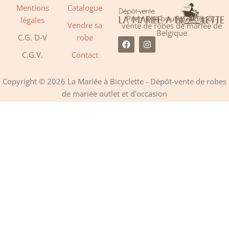
Mentions
Catalogue
Première boutique dépôt-
légales
Vendre sa
vente de robes de mariée de
Belgique
C.G. D-V
robe
F
I
a
n
C.G.V.
Contact
c
s
e
t
b
a
o
g
Copyright © 2026 La Mariée à Bicyclette - Dépôt-vente de robes
o
r
de mariée outlet et d'occasion
k
a
m