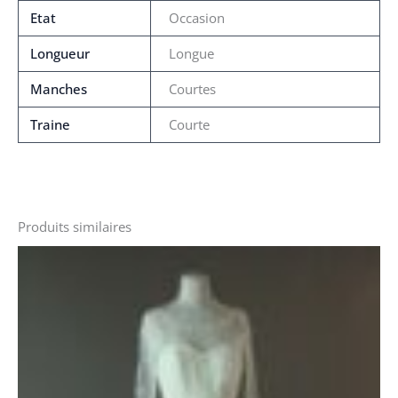
Etat
Occasion
Longueur
Longue
Manches
Courtes
Traine
Courte
Produits similaires
Le
Le
prix
prix
initial
actuel
était :
est :
1800 €.
1080 €.