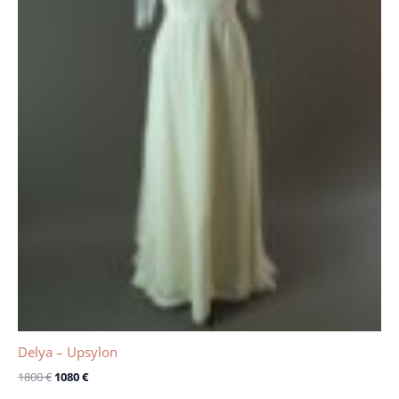
Delya – Upsylon
1800
€
1080
€