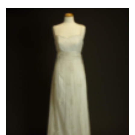
Le
Le
prix
prix
initial
actuel
était :
est :
1935 €.
1335 €.