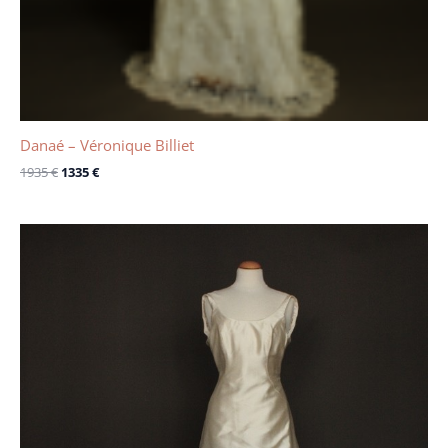
Danaé – Véronique Billiet
1935
€
1335
€
Le
Le
prix
prix
initial
actuel
était :
est :
1000 €.
600 €.