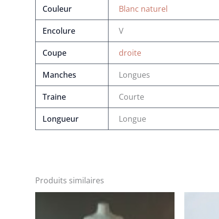
Couleur
Blanc naturel
Encolure
V
Coupe
droite
Manches
Longues
Traine
Courte
Longueur
Longue
Produits similaires
Le
Le
Le
prix
prix
pri
initial
actuel
init