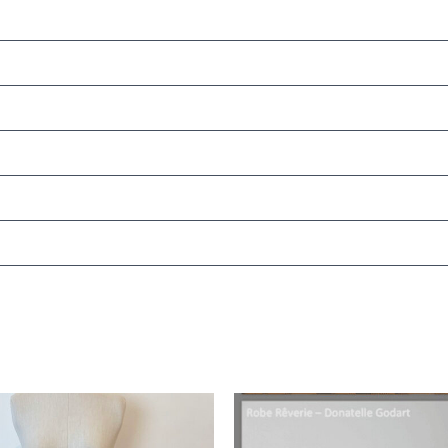
Le
Le
Le
x
prix
prix
prix
ial
actuel
initial
actuel