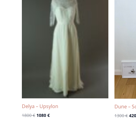
était :
est :
étai
1800 €.
1080 €.
130
Delya – Upsylon
Dune – S
1800
€
1080
€
1300
€
42