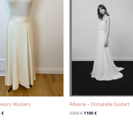
t :
est :
était :
est :
0 €.
420 €.
3300 €.
1100 €.
oeurs Waziers
Rêverie – Donatelle Godart
0
€
3300
€
1100
€