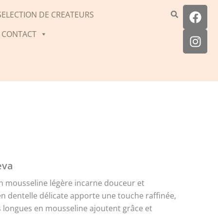
F
I
SELECTION DE CREATEURS
a
n
c
s
CONTACT
e
t
b
a
o
g
o
r
k
a
m
eva
n mousseline légère incarne douceur et
n dentelle délicate apporte une touche raffinée,
 longues en mousseline ajoutent grâce et