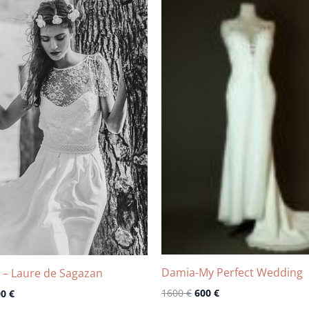
x
prix
prix
prix
ial
actuel
initial
actuel
t :
est :
était :
est :
0 €.
1800 €.
1600 €.
600 €.
Damia-My Perfect Wedding
 – Laure de Sagazan
1600
€
600
€
00
€