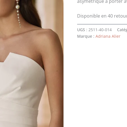
asymétrique à porter a
Disponible en 40 retou
UGS :
2511-40-014
Catég
Marque :
Adriana Alier