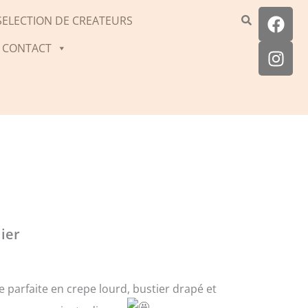
F
I
SELECTION DE CREATEURS
a
n
c
s
CONTACT
e
t
b
a
o
g
o
r
k
a
m
lier
 parfaite en crepe lourd, bustier drapé et