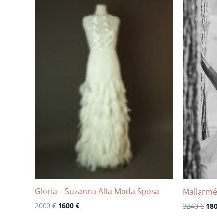
prix
prix
pri
initial
actuel
init
était :
est :
étai
2000 €.
1600 €.
324
Gloria – Suzanna Alta Moda Sposa
Mallarmé
2000
€
1600
€
3240
€
18