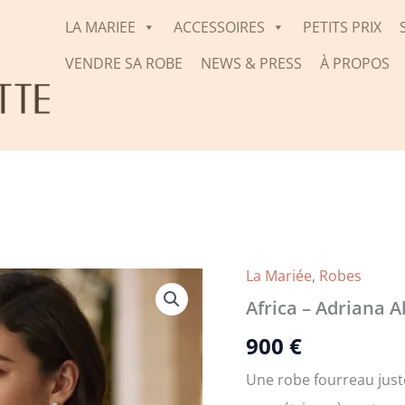
LA MARIEE
ACCESSOIRES
PETITS PRIX
VENDRE SA ROBE
NEWS & PRESS
À PROPOS
La Mariée
,
Robes
Africa – Adriana A
900
€
Une robe fourreau juste