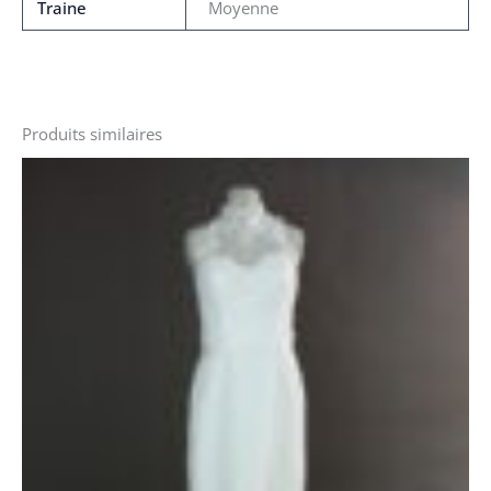
Traine
Moyenne
Produits similaires
Le
Le
prix
prix
initial
actuel
était :
est :
1146 €.
690 €.