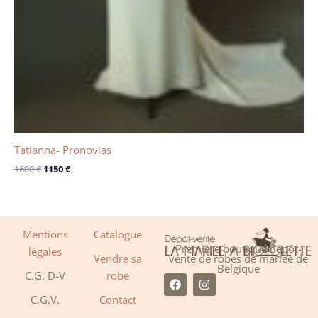
Tatianna- Pronovias
1600
€
1150
€
Mentions
Catalogue
Première boutique dépôt-
légales
Vendre sa
vente de robes de mariée de
Belgique
C.G. D-V
robe
F
I
a
n
C.G.V.
Contact
c
s
e
t