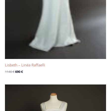
Lisbeth – Linéa Raffaelli
1146
€
690
€
Le
Le
prix
prix
initial
actuel
était :
est :
200 €.
150 €.