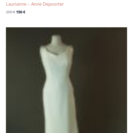
Laurianne – Anne Depoorter
200
€
150
€
Le
Le
prix
prix
initial
actuel
était :
est :
1600 €.
1150 €.