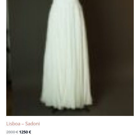
Lisboa – Sadoni
2800
€
1250
€