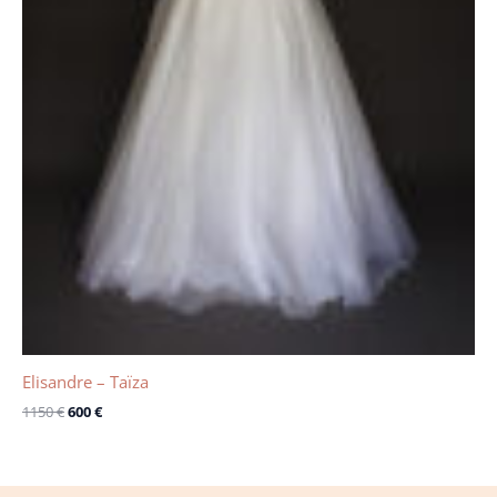
Elisandre – Taïza
1150
€
600
€