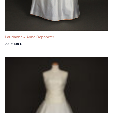
Laurianne – Anne Depoorter
200
€
150
€
Le
Le
prix
prix
initial
actuel
était :
est :
1150 €.
600 €.