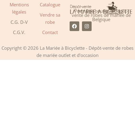
Mentions
Catalogue
Première boutique dépôt-
légales
Vendre sa
vente de robes de mariée de
Belgique
C.G. D-V
robe
F
I
a
n
C.G.V.
Contact
c
s
e
t
b
a
o
g
Copyright © 2026 La Mariée à Bicyclette - Dépôt-vente de robes
o
r
de mariée outlet et d'occasion
k
a
m