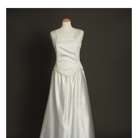
Le
Le
prix
prix
initial
actuel
était :
est :
200 €.
150 €.