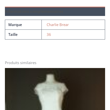
Informations complémentaires
Marque
Charlie Brear
Taille
36
Produits similaires
Le
Le
prix
prix
initial
actuel
était :
est :
2800 €.
1250 €.