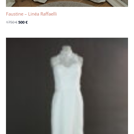
Faustine – Linéa Raffaelli
1750
€
500
€
Le
Le
prix
prix
initial
actuel
était :
est :
1146 €.
690 €.