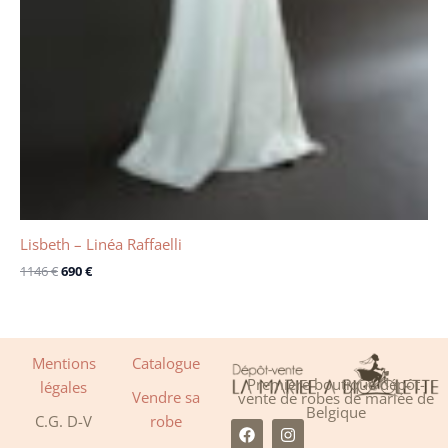
Lisbeth – Linéa Raffaelli
1146
€
690
€
Mentions
Catalogue
Première boutique dépôt-
légales
Vendre sa
vente de robes de mariée de
Belgique
C.G. D-V
robe
F
I
a
n