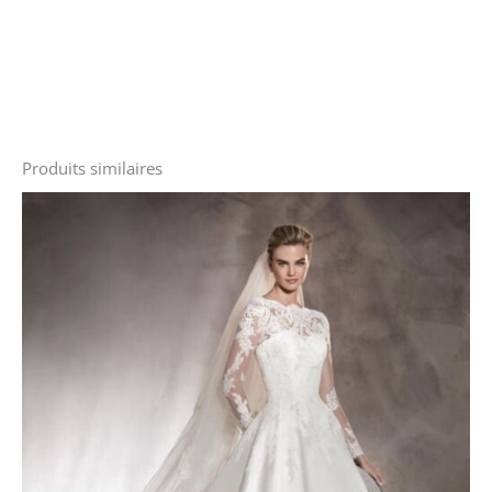
Produits similaires
Le
Le
prix
prix
initial
actuel
était :
est :
2400 €.
1600 €.