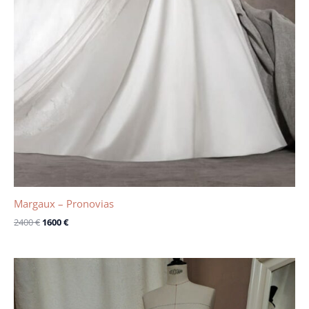
Margaux – Pronovias
2400
€
1600
€
Le
Le
prix
prix
initial
actuel
était :
est :