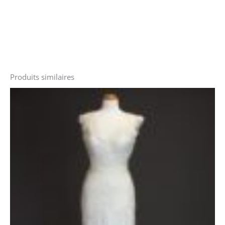
Produits similaires
Le
Le
prix
prix
initial
actuel
était :
est :
2990 €.
1800 €.