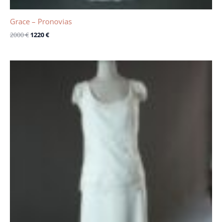
Grace – Pronovias
2000
€
1220
€