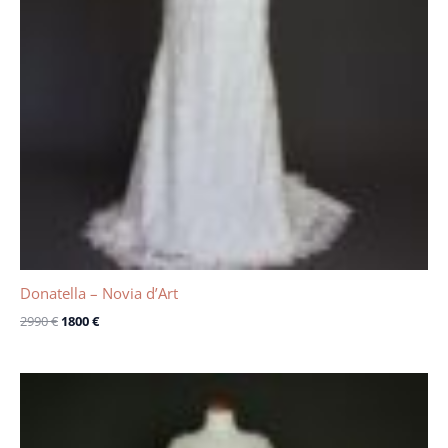
Donatella – Novia d’Art
2990
€
1800
€
Le
Le
prix
prix
initial
actuel
était :
est :
2000 €.
1220 €.