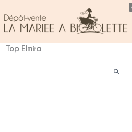
Aller
au
contenu
Top Elmira