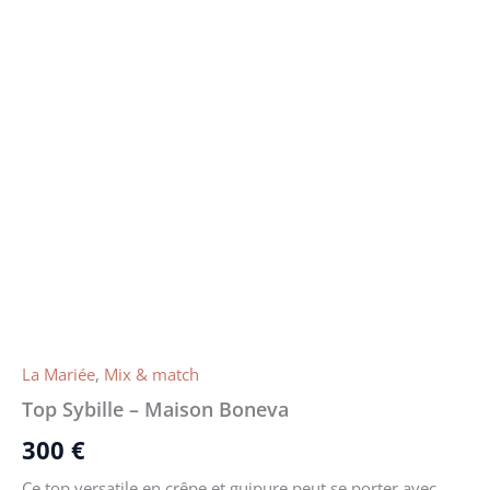
La Mariée
,
Mix & match
Top Sybille – Maison Boneva
300
€
Ce top versatile en crêpe et guipure peut se porter avec