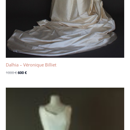
Dalhia – Véronique Billiet
1000
€
600
€
Le
Le
prix
prix
initial
actuel
était :
est :
1600 €.
1150 €.