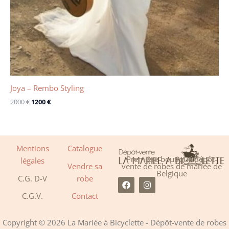
Joya – Rembo Styling
2000
€
1200
€
Mentions
Catalogue
Première boutique dépôt-
légales
Vendre sa
vente de robes de mariée de
Belgique
C.G. D-V
robe
F
I
a
n
C.G.V.
Contact
c
s
e
t
b
a
o
g
Copyright © 2026 La Mariée à Bicyclette - Dépôt-vente de robes