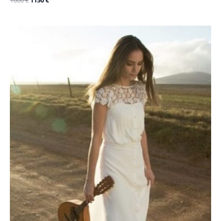
Le
Le
prix
prix
initial
actuel
était :
est :
2000 €.
1200 €.