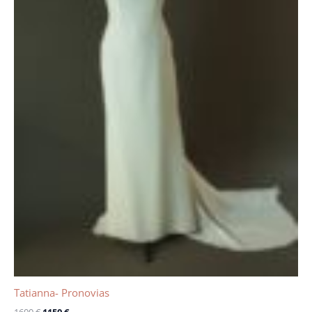
Tatianna- Pronovias
1600
€
1150
€