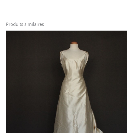
Produits similaires
Le
Le
prix
prix
initial
actuel
était :
est :
1000 €.
600 €.