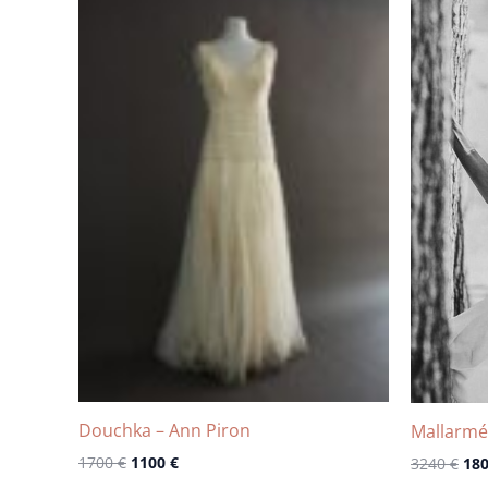
prix
prix
pri
initial
actuel
init
était :
est :
étai
1700 €.
1100 €.
324
Douchka – Ann Piron
Mallarmé
1700
€
1100
€
3240
€
18