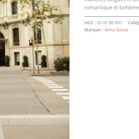
romantique et bohème-
UGS :
2510-38-001
Catég
Marque :
Alma Novia