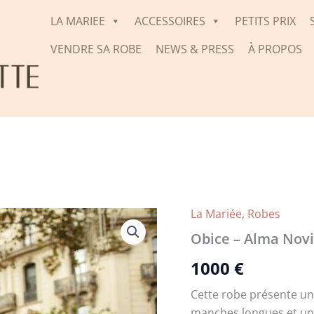
LA MARIEE
ACCESSOIRES
PETITS PRIX
VENDRE SA ROBE
NEWS & PRESS
À PROPOS
La Mariée
,
Robes
Obice – Alma Nov
1000
€
Cette robe
présente un 
manches longues et une 