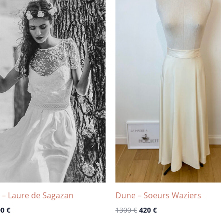
x
prix
prix
prix
ial
actuel
initial
actuel
t :
est :
était :
est :
0 €.
1800 €.
1300 €.
420 €.
 – Laure de Sagazan
Dune – Soeurs Waziers
00
€
1300
€
420
€