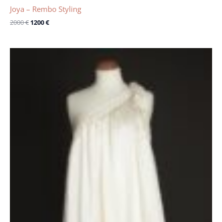
Joya – Rembo Styling
2000
€
1200
€
Le
Le
prix
prix
initial
actuel
était :
est :
500 €.
300 €.