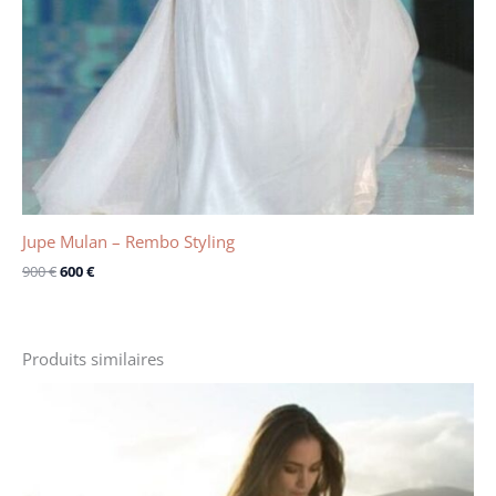
Jupe Mulan – Rembo Styling
900
€
600
€
Produits similaires
Le
Le
prix
prix
initial
actuel
était :
est :
2000 €.
1200 €.