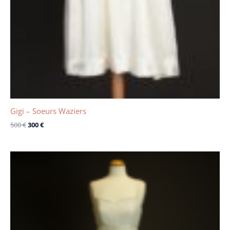
Gigi – Soeurs Waziers
500
€
300
€
Le
Le
prix
prix
initial
actuel
était :
est :
1935 €.
1335 €.