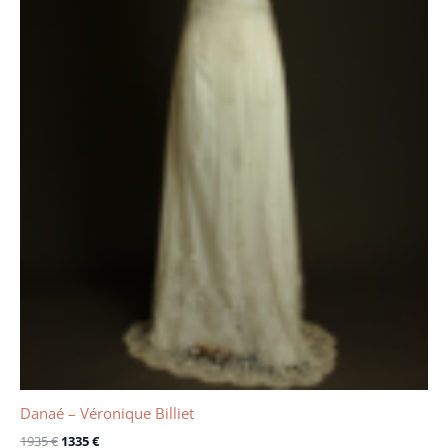
Danaé – Véronique Billiet
1935
€
1335
€