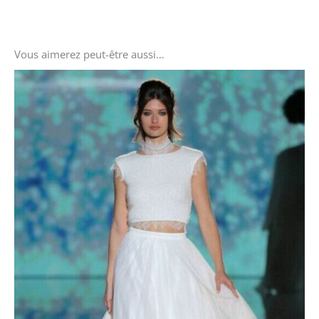
Vous aimerez peut-être aussi…
Le
Le
prix
prix
initial
actuel
était :
est :
900 €.
600 €.