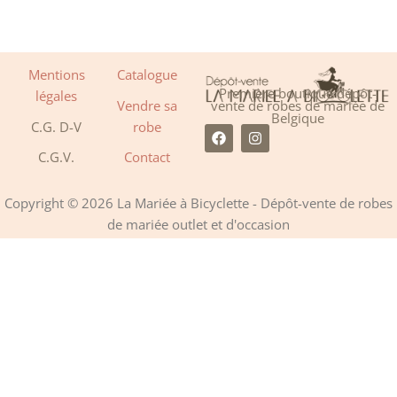
Mentions
Catalogue
Première boutique dépôt-
légales
Vendre sa
vente de robes de mariée de
Belgique
C.G. D-V
robe
F
I
a
n
C.G.V.
Contact
c
s
e
t
b
a
o
g
Copyright © 2026 La Mariée à Bicyclette - Dépôt-vente de robes
o
r
de mariée outlet et d'occasion
k
a
m