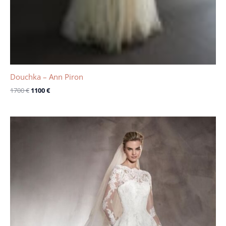
Douchka – Ann Piron
1700
€
1100
€
Le
Le
prix
prix
initial
actuel
était :
est :
2400 €.
1600 €.