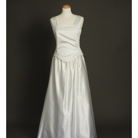
prix
prix
initial
actuel
était :
est :
200 €.
150 €.