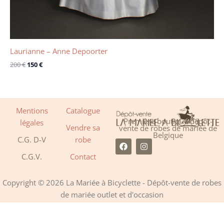
Laurianne – Anne Depoorter
200
€
150
€
Mentions
Catalogue
Première boutique dépôt-
légales
Vendre sa
vente de robes de mariée de
Belgique
C.G. D-V
robe
F
I
a
n
C.G.V.
Contact
c
s
e
t
b
a
o
g
Copyright © 2026 La Mariée à Bicyclette - Dépôt-vente de robes
o
r
de mariée outlet et d'occasion
k
a
m