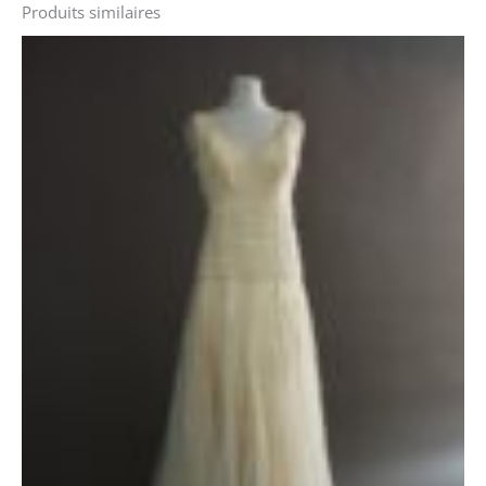
Produits similaires
Le
Le
prix
prix
initial
actuel
était :
est :
1700 €.
1100 €.