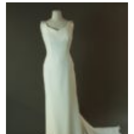
Le
Le
prix
prix
initial
actuel
était :
est :
1600 €.
1150 €.