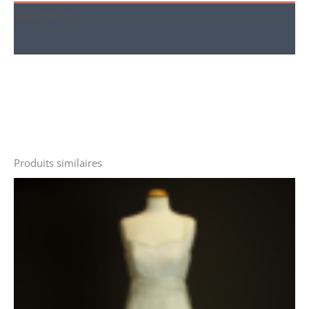
Description
Informations complémentaires
Produits similaires
Le
Le
prix
prix
initial
actuel
était :
est :
1935 €.
1335 €.