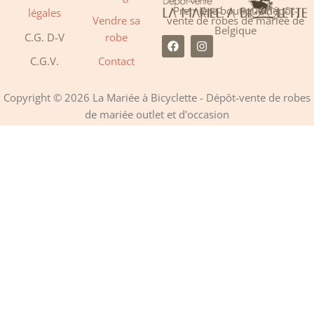
Première boutique dépôt-
légales
Vendre sa
vente de robes de mariée de
Belgique
C.G. D-V
robe
F
I
a
n
C.G.V.
Contact
c
s
e
t
b
a
o
g
Copyright © 2026 La Mariée à Bicyclette - Dépôt-vente de robes
o
r
de mariée outlet et d'occasion
k
a
m