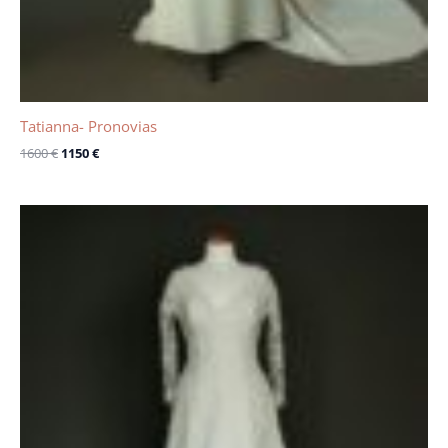
Tatianna- Pronovias
1600
€
1150
€
Le
Le
prix
prix
initial
actuel
était :
est :
2000 €.
1220 €.