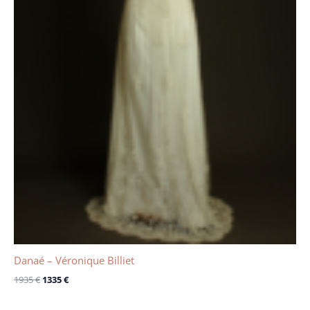
Danaé – Véronique Billiet
1935
€
1335
€