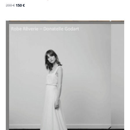
200
€
150
€
Le
Le
prix
prix
initial
actuel
était :
est :
3300 €.
1100 €.