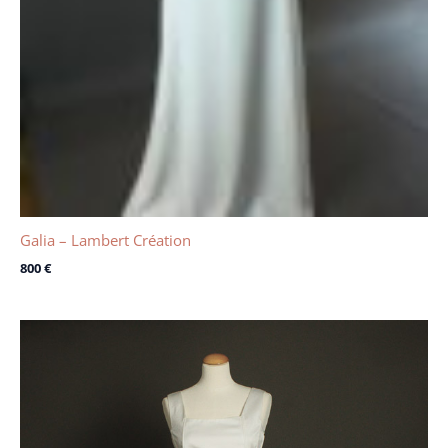
Galia – Lambert Création
800
€
Le
Le
prix
prix
initial
actuel
était :
est :
200 €.
150 €.