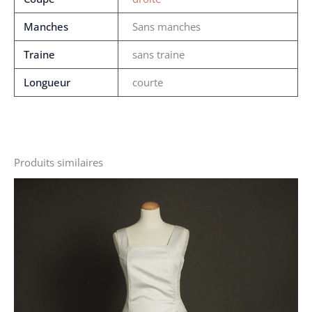
Manches
Sans manches
Traine
sans traine
Longueur
courte
Produits similaires
Le
Le
prix
prix
initial
actuel
était :
est :
200 €.
150 €.