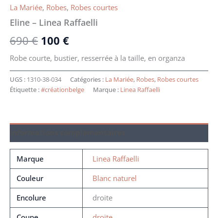
La Mariée
,
Robes
,
Robes courtes
Eline – Linea Raffaelli
690
€
100
€
Robe courte, bustier, resserrée à la taille, en organza
UGS :
1310-38-034
Catégories :
La Mariée
,
Robes
,
Robes courtes
Étiquette :
#créationbelge
Marque :
Linea Raffaelli
Informations complémentaires
Marque
Linea Raffaelli
Couleur
Blanc naturel
Encolure
droite
Coupe
droite