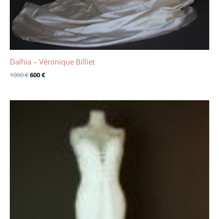
Dalhia – Véronique Billiet
1000
€
600
€
Le
Le
prix
prix
initial
actuel
était :
est :
1600 €.
600 €.