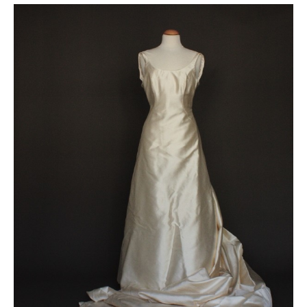
Le
Le
prix
prix
initial
actuel
était :
est :
1000 €.
600 €.