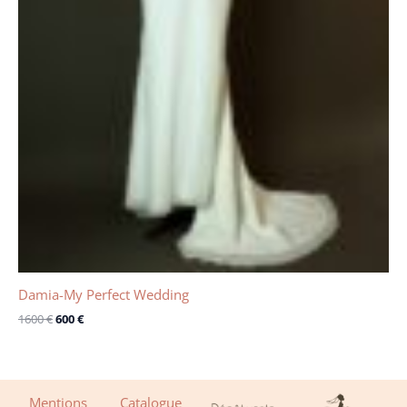
Damia-My Perfect Wedding
1600
€
600
€
Mentions
Catalogue