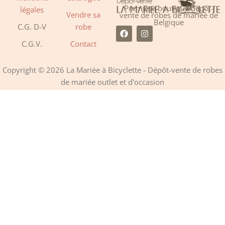
Première boutique dépôt-
légales
Vendre sa
vente de robes de mariée de
Belgique
C.G. D-V
robe
F
I
a
n
C.G.V.
Contact
c
s
e
t
b
a
o
g
Copyright © 2026 La Mariée à Bicyclette - Dépôt-vente de robes
o
r
de mariée outlet et d'occasion
k
a
m