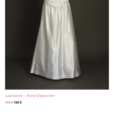
Laurianne – Anne Depoorter
200
€
150
€