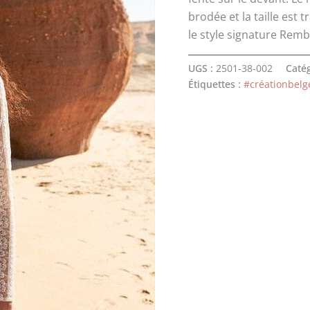
1800 €.
1
brodée et la taille est 
le style signature Rembo
UGS :
2501-38-002
Catég
Étiquettes :
#créationbelg