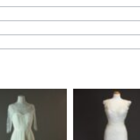
Le
Le
Le
x
prix
prix
prix
ial
actuel
initial
actuel
t :
est :
était :
est :
0 €.
1080 €.
2990 €.
1800 €.