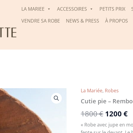
LA MARIEE
ACCESSOIRES
PETITS PRIX
VENDRE SA ROBE
NEWS & PRESS
À PROPOS
La Mariée
,
Robes
Le
L
Cutie pie – Rembo
prix
p
1800
€
1200
€
initial
a
« Robe avec jupe en mou
était :
e
fente sur le devant. L