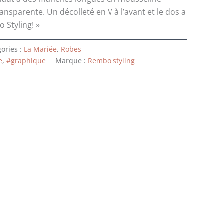
200 €.
transparente. Un décolleté en V à l’avant et le dos a
 Styling! »
ories :
La Mariée
,
Robes
e
,
#graphique
Marque :
Rembo styling