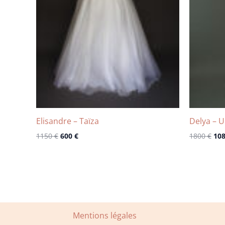
Elisandre – Taïza
Delya – 
1150
€
600
€
1800
€
10
Mentions légales