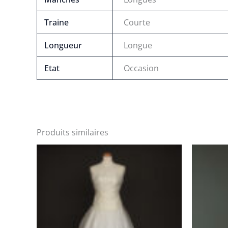
Traine
Courte
Longueur
Longue
Etat
Occasion
Produits similaires
Le
Le
Le
prix
prix
pri
initial
actuel
init
était :
est :
étai
1150 €.
600 €.
180