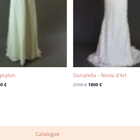
Upsylon
Donatella – Novia d’Art
80
€
2990
€
1800
€
Catalogue