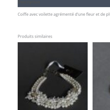
Description
Coiffe avec voilette agrémenté d’une fleur et de 
Produits similaires