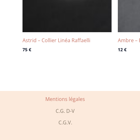
Astrid – Collier Linéa Raffaelli
Ambre – B
75
€
12
€
Mentions légales
C.G. D-V
C.G.V.