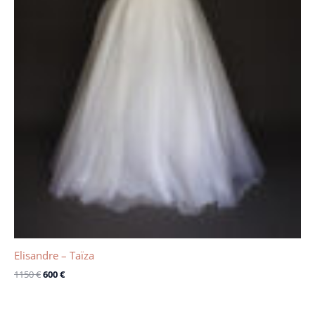
Elisandre – Taïza
1150
€
600
€