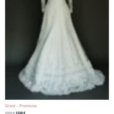
Grace – Pronovias
2000
€
1220
€