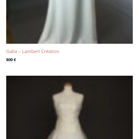
Galia – Lambert Création
800
€
Le
Le
prix
prix
initial
actuel
était :
est :
1150 €.
600 €.