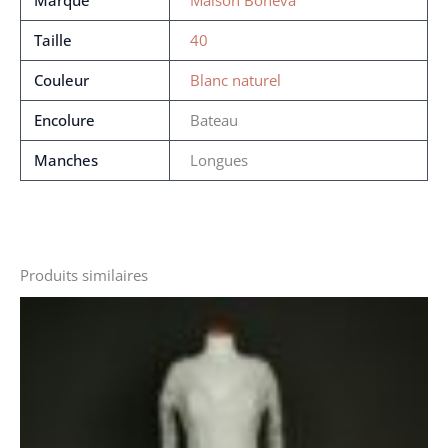
Taille
40
Couleur
Blanc naturel
Encolure
Bateau
Manches
Longues
Produits similaires
Le
Le
prix
prix
initial
actuel
était :
est :
2000 €.
1220 €.