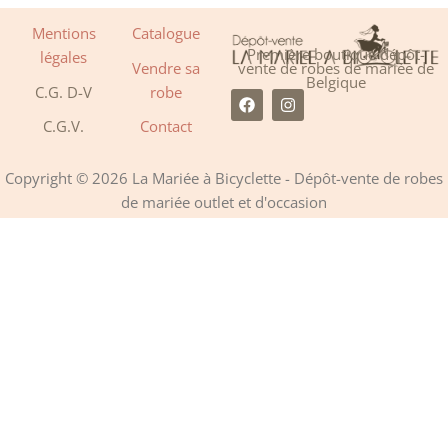
Mentions
Catalogue
Première boutique dépôt-
légales
Vendre sa
vente de robes de mariée de
Belgique
C.G. D-V
robe
F
I
a
n
C.G.V.
Contact
c
s
e
t
b
a
o
g
Copyright © 2026 La Mariée à Bicyclette - Dépôt-vente de robes
o
r
de mariée outlet et d'occasion
k
a
m